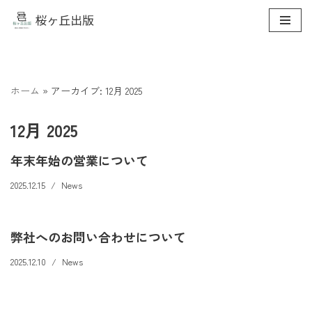
コ
ン
テ
ン
ホーム
»
アーカイブ: 12月 2025
ツ
へ
12月 2025
ス
年末年始の営業について
キ
ッ
2025.12.15
News
プ
弊社へのお問い合わせについて
2025.12.10
News