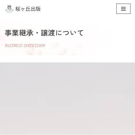
コ
ン
事業継承・譲渡について
テ
ン
BUSINESS-SUCCESSION
ツ
へ
ス
キ
ッ
プ