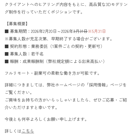
クライアントへのヒアリング内容をもとに、高品質な3Dモデリン
グ制作を行っていただくポジションです。
【募集概要】
■ 募集期間：2026年2月20日～2026年
3月31日
※5月31日
※募集人数が充足次第、早期終了する場合がございます。
■ 契約形態：業務委託（1案件ごとの契約・更新可）
■ 募集人数：若干名
■ 報酬：成果報酬制（弊社規定額による出来高払い）
フルリモート・副業可の柔軟な働き方が可能です。
詳細につきましては、弊社ホームページの「採用情報」ページを
ご覧ください。
ご興味をお持ちの方がいらっしゃいましたら、ぜひご応募・ご紹
介いただけますと幸いです。
今後とも何卒よろしくお願い申し上げます。
詳しくは
こちら