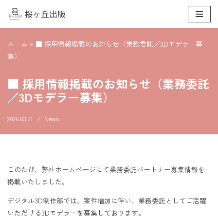
コ
ン
ホーム
»
■ 採用情報掲載のお知らせ（業務委託／3Dモデラー募
テ
集）
ン
ツ
■ 採用情報掲載のお知らせ（業務委託
へ
／3Dモデラー募集）
ス
キ
2026.03.31
News
ッ
プ
このたび、弊社ホームページにて業務委託パートナー募集情報を
掲載いたしました。
デジタル3D制作部では、案件増加に伴い、業務委託としてご活躍
いただける3Dモデラーを募集しております。