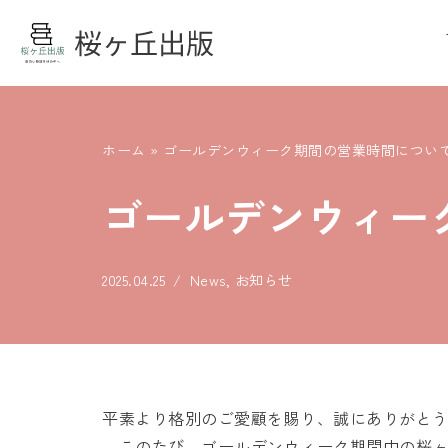
コ
ン
テ
ン
ホーム
»
ゴールデンウィーク期間の営業時間につい
ツ
へ
ゴールデンウィー
ス
キ
ッ
2025.04.25
News
,
お知らせ
プ
平素より格別のご愛顧を賜り、誠にありがと
このたび、ゴールデンウィーク期間中の桜ヶ