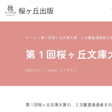
コ
ン
テ
ン
ホーム
»
第１回桜ヶ丘文庫大賞 ２次審査通過者を
ツ
へ
第１回桜ヶ丘文庫
ス
キ
ッ
2025.07.01
News
,
コンテスト
プ
第１回桜ヶ丘文庫大賞の、２次審査通過者を